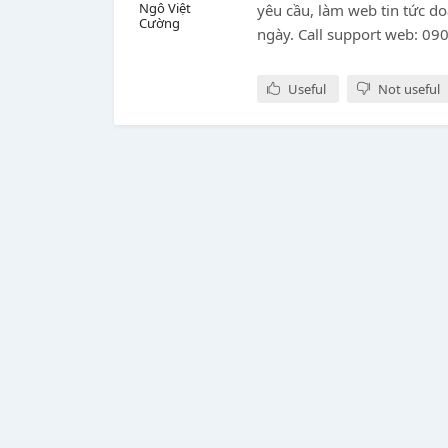
Ngô Việt
yêu cầu, làm web tin tức d
Cường
ngày. Call support web: 09
Useful
Not useful