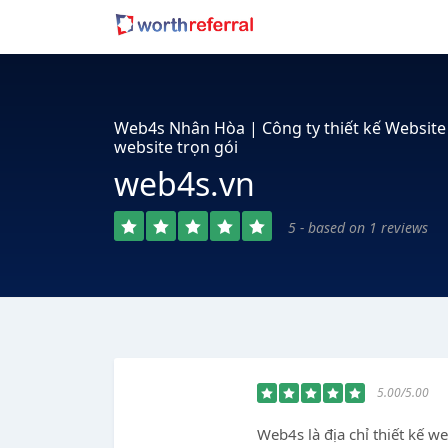
Web4s Nhân Hòa | Công ty thiết kế Website
website trọn gói
web4s.vn
5 - based on 1 reviews
5.00/5.00
Web4s là địa chỉ thiết kế we