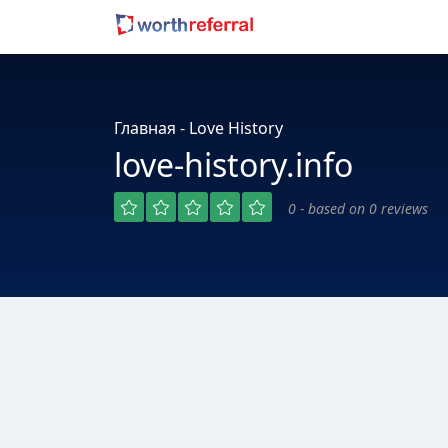
Главная - Love History
love-history.info
0 - based on 0 reviews