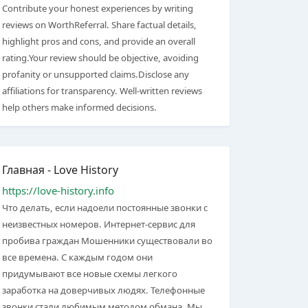
Contribute your honest experiences by writing
reviews on WorthReferral. Share factual details,
highlight pros and cons, and provide an overall
rating.Your review should be objective, avoiding
profanity or unsupported claims.Disclose any
affiliations for transparency. Well-written reviews
help others make informed decisions.
Главная - Love History
https://love-history.info
Что делать, если надоели постоянные звонки с
неизвестных номеров. Интернет-сервис для
пробива граждан Мошенники существовали во
все времена. С каждым годом они
придумывают все новые схемы легкого
заработка на доверчивых людях. Телефонные
звонки стали любимым методом обмана. Мы